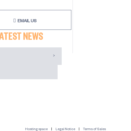
EMAIL US
LATEST NEWS
Hosting space
Legal Notice
Terms of Sales