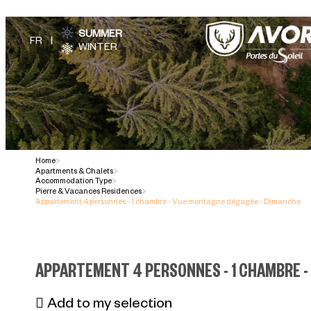
SUMMER
WINTER
Home
>
Apartments & Chalets
>
Accommodation Type
>
Pierre & Vacances Residences
>
Appartement 4 personnes - 1 chambre - Vue montagne dégagée - Dimanche
APPARTEMENT 4 PERSONNES - 1 CHAMBRE 
Add to my selection