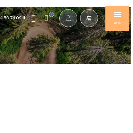
0
4 50 74 02 11
MENU